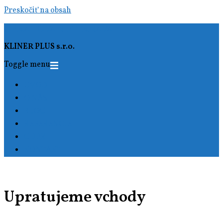
Preskočiť na obsah
UPRATOVANIE TRNAVA
KLINER PLUS s.r.o.
Toggle menu
ÚVOD
O NÁS
BLOG
REFERENCIE
GDPR
KONTAKT
Upratujeme vchody