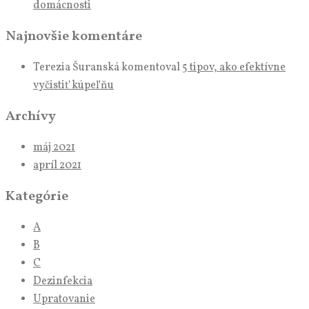
domácnosti
Najnovšie komentáre
Terezia Šuranská
komentoval
5 tipov, ako efektívne
vyčistiť kúpeľňu
Archívy
máj 2021
apríl 2021
Kategórie
A
B
C
Dezinfekcia
Upratovanie