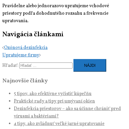
Pravidelne alebo jednorazovo upratujeme vchodové
priestory podľa dohodnutého rozsahu a frekvencie
upratovania.
Navigácia článkami
Ozónová dezinfekcia
Upratujeme firmy
Hľadať:
Najnovšie články
5 tipov, ako efektívne vyčistiť kúpeľňu
Praktické rady a tipy pri umývaní okien
Dezinfekcia priestorov – ako sa účinne chrániť pred
vírusmi a baktériami?
4 tipy, ako zvládnuť veľké jarné upratovanie